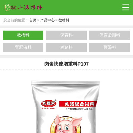
您当前的位置：
首页
>
产品中心
>
教槽料
教槽料
保育料
保育后期料
育肥猪料
种猪料
预混料
肉禽快速增重料P107